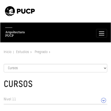
Inicio
Estudios
Pregrado
CURSOS
Nivel 11