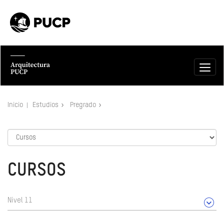
Inicio
Estudios
Pregrado
CURSOS
Nivel 11