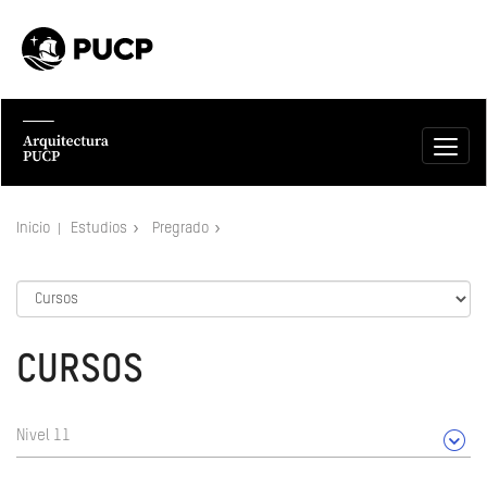
Inicio
Estudios
Pregrado
CURSOS
Nivel 11