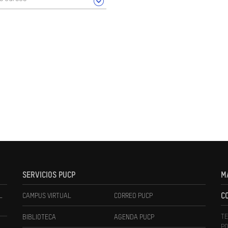
SERVICIOS PUCP
M
L
CAMPUS VIRTUAL
CORREO PUCP
C
TE
BIBLIOTECA
AGENDA PUCP
PO