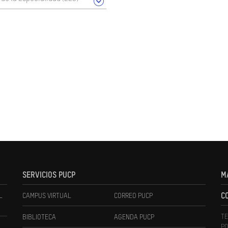
SERVICIOS PUCP
M
L
CAMPUS VIRTUAL
CORREO PUCP
C
TE
BIBLIOTECA
AGENDA PUCP
PO