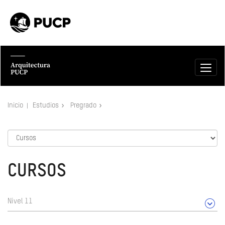
Inicio
Estudios
Pregrado
CURSOS
Nivel 11