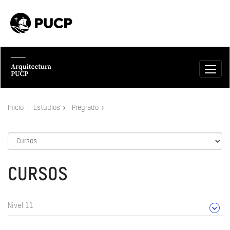
Inicio
Estudios
Pregrado
CURSOS
Nivel 11