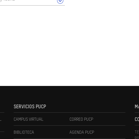
SERVICIOS PUCP
M
L
CAMPUS VIRTUAL
CORREO PUCP
C
TE
BIBLIOTECA
AGENDA PUCP
PO