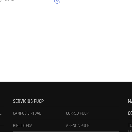
SERVICIOS PUCP
M
L
CAMPUS VIRTUAL
CORREO PUCP
C
TE
BIBLIOTECA
AGENDA PUCP
PO