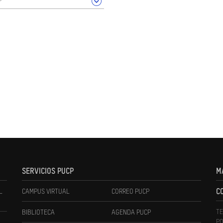
SERVICIOS PUCP
M
L
CAMPUS VIRTUAL
CORREO PUCP
C
TE
BIBLIOTECA
AGENDA PUCP
PO