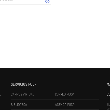
SERVICIOS PUCP
M
L
CAMPUS VIRTUAL
CORREO PUCP
C
TE
BIBLIOTECA
AGENDA PUCP
PO