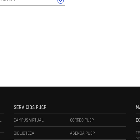
SERVICIOS PUCP
M
L
CAMPUS VIRTUAL
CORREO PUCP
C
TE
BIBLIOTECA
AGENDA PUCP
PO