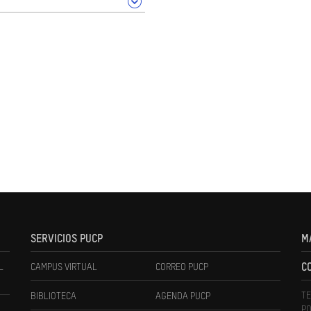
SERVICIOS PUCP
M
L
CAMPUS VIRTUAL
CORREO PUCP
C
TE
BIBLIOTECA
AGENDA PUCP
PO