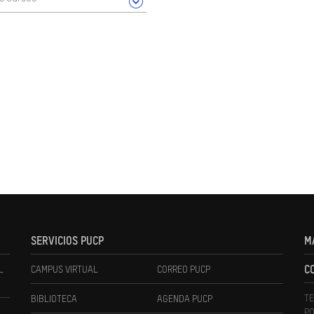
SERVICIOS PUCP
M
L
CAMPUS VIRTUAL
CORREO PUCP
C
TE
BIBLIOTECA
AGENDA PUCP
PO