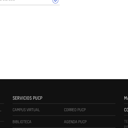
SERVICIOS PUCP
M
L
CAMPUS VIRTUAL
CORREO PUCP
C
TE
BIBLIOTECA
AGENDA PUCP
PO