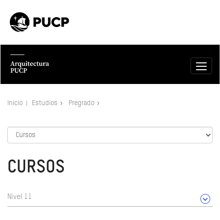
Inicio
Estudios
Pregrado
CURSOS
Nivel 11