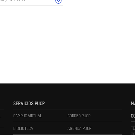
SERVICIOS PUCP
M
L
CAMPUS VIRTUAL
CORREO PUCP
C
TE
BIBLIOTECA
AGENDA PUCP
PO