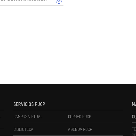
SERVICIOS PUCP
M
L
CAMPUS VIRTUAL
CORREO PUCP
C
TE
BIBLIOTECA
AGENDA PUCP
PO