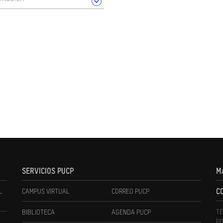
SERVICIOS PUCP
M
L
CAMPUS VIRTUAL
CORREO PUCP
C
TE
BIBLIOTECA
AGENDA PUCP
PO