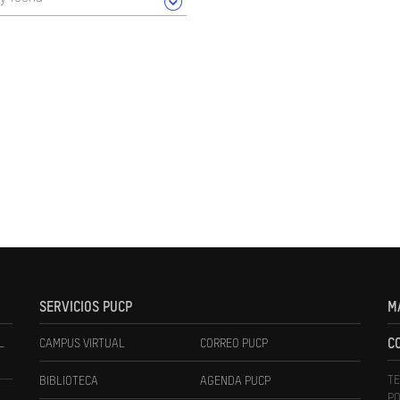
SERVICIOS PUCP
M
L
CAMPUS VIRTUAL
CORREO PUCP
C
TE
BIBLIOTECA
AGENDA PUCP
PO