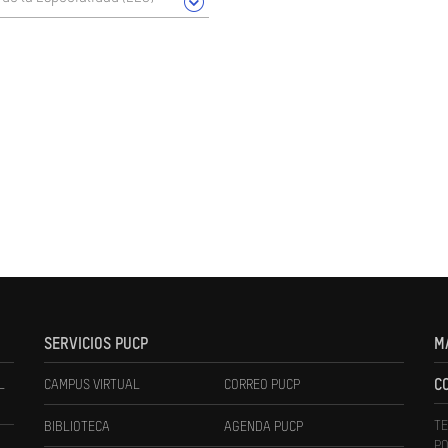
SERVICIOS PUCP
M
L
CAMPUS VIRTUAL
CORREO PUCP
C
TE
BIBLIOTECA
AGENDA PUCP
PO