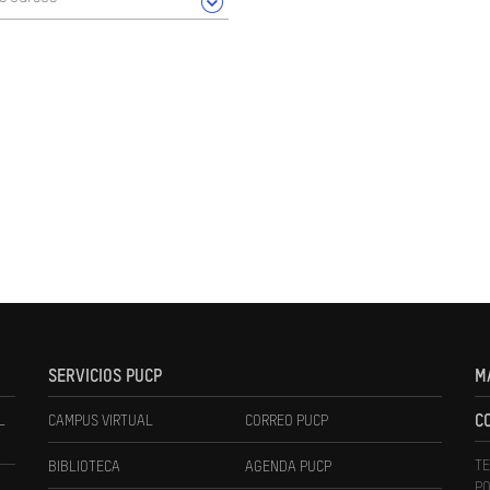
SERVICIOS PUCP
M
L
CAMPUS VIRTUAL
CORREO PUCP
C
TE
BIBLIOTECA
AGENDA PUCP
PO