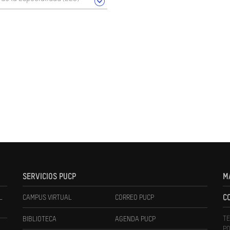
SERVICIOS PUCP
M
L
CAMPUS VIRTUAL
CORREO PUCP
C
TE
BIBLIOTECA
AGENDA PUCP
PO