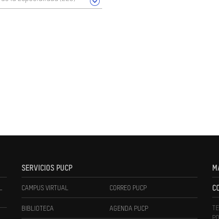
SERVICIOS PUCP
M
L
CAMPUS VIRTUAL
CORREO PUCP
C
TE
BIBLIOTECA
AGENDA PUCP
PO