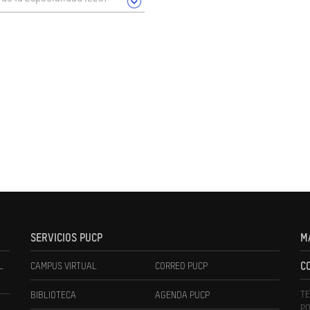
SERVICIOS PUCP
M
L
CAMPUS VIRTUAL
CORREO PUCP
C
TE
BIBLIOTECA
AGENDA PUCP
PO