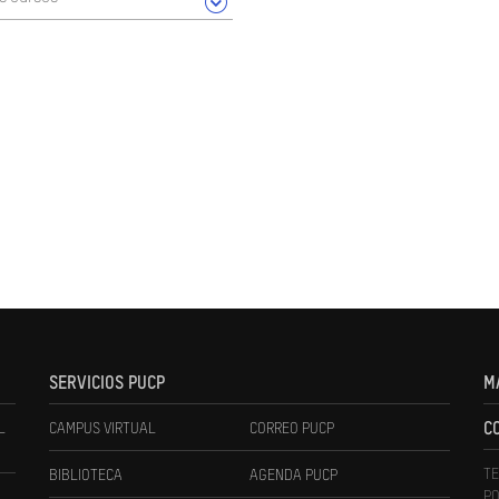
SERVICIOS PUCP
M
L
CAMPUS VIRTUAL
CORREO PUCP
C
TE
BIBLIOTECA
AGENDA PUCP
PO