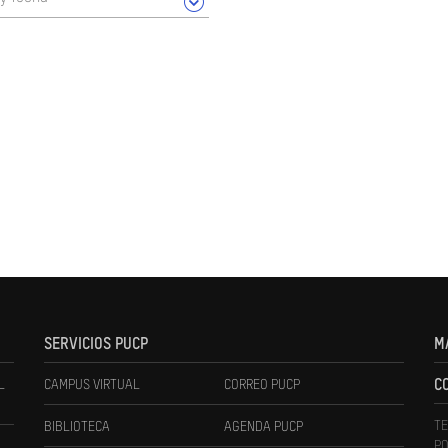
SERVICIOS PUCP
M
L
CAMPUS VIRTUAL
CORREO PUCP
C
TE
BIBLIOTECA
AGENDA PUCP
PO