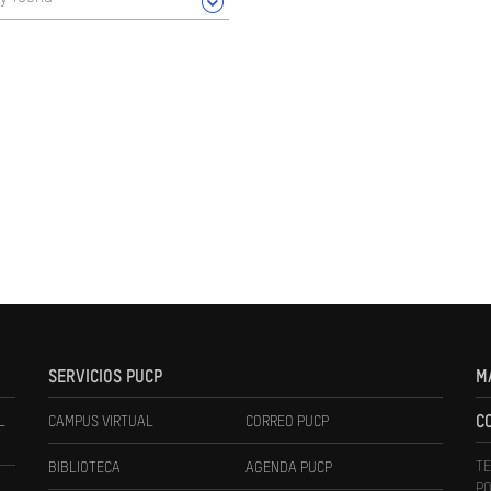
SERVICIOS PUCP
M
L
CAMPUS VIRTUAL
CORREO PUCP
C
TE
BIBLIOTECA
AGENDA PUCP
PO