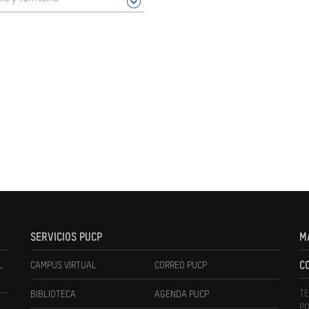
SERVICIOS PUCP
M
L
CAMPUS VIRTUAL
CORREO PUCP
C
TE
BIBLIOTECA
AGENDA PUCP
PO