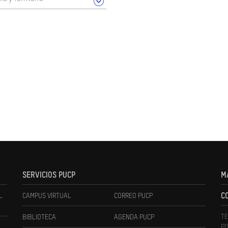
SERVICIOS PUCP
M
L
CAMPUS VIRTUAL
CORREO PUCP
C
TE
BIBLIOTECA
AGENDA PUCP
PO