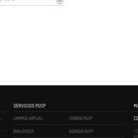
SERVICIOS PUCP
M
L
CAMPUS VIRTUAL
CORREO PUCP
C
TE
BIBLIOTECA
AGENDA PUCP
PO