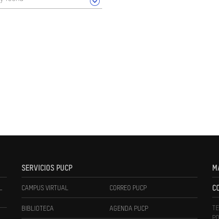
SERVICIOS PUCP
M
L
CAMPUS VIRTUAL
CORREO PUCP
C
TE
BIBLIOTECA
AGENDA PUCP
PO