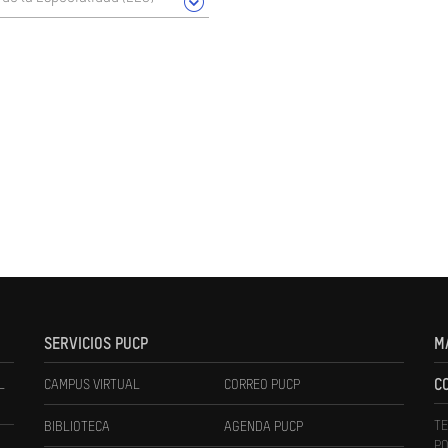
SERVICIOS PUCP
M
L
CAMPUS VIRTUAL
CORREO PUCP
C
TE
BIBLIOTECA
AGENDA PUCP
PO