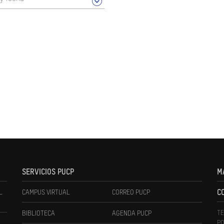
SERVICIOS PUCP
M
L
CAMPUS VIRTUAL
CORREO PUCP
C
TE
BIBLIOTECA
AGENDA PUCP
PO