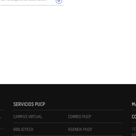
SERVICIOS PUCP
M
L
CAMPUS VIRTUAL
CORREO PUCP
C
TE
BIBLIOTECA
AGENDA PUCP
PO