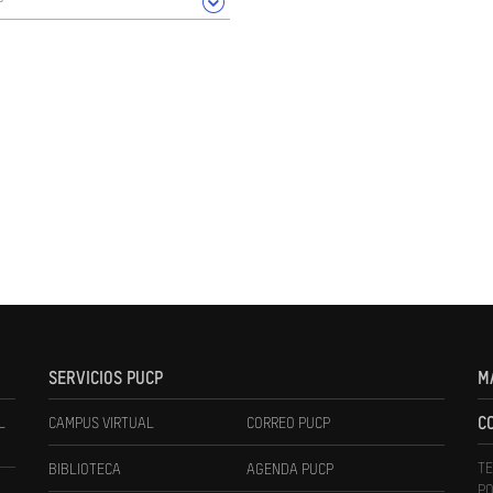
SERVICIOS PUCP
M
L
CAMPUS VIRTUAL
CORREO PUCP
C
TE
BIBLIOTECA
AGENDA PUCP
PO