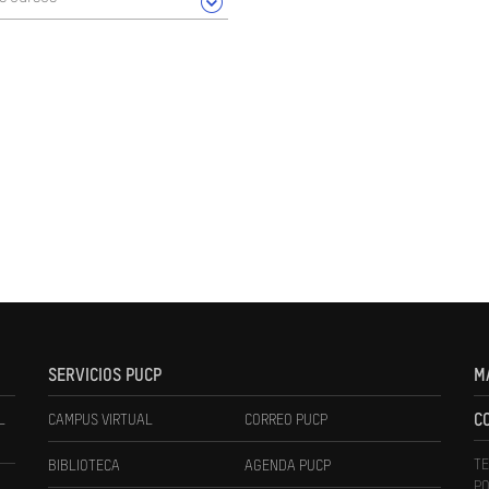
SERVICIOS PUCP
M
L
CAMPUS VIRTUAL
CORREO PUCP
C
TE
BIBLIOTECA
AGENDA PUCP
PO