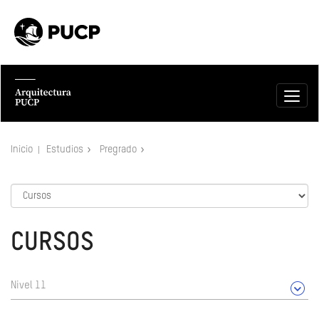
Inicio
Estudios
Pregrado
CURSOS
Nivel 11