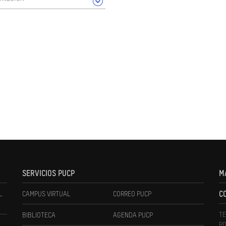
SERVICIOS PUCP
M
L
CAMPUS VIRTUAL
CORREO PUCP
C
TE
BIBLIOTECA
AGENDA PUCP
PO