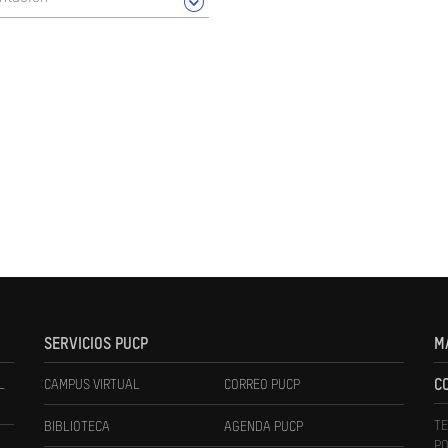
SERVICIOS PUCP
M
L
CAMPUS VIRTUAL
CORREO PUCP
C
TE
BIBLIOTECA
AGENDA PUCP
PO