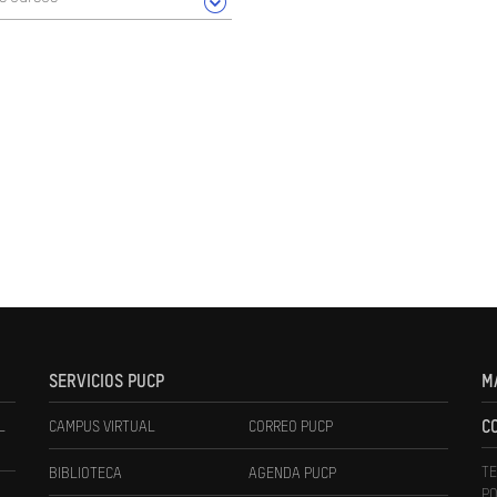
SERVICIOS PUCP
M
L
CAMPUS VIRTUAL
CORREO PUCP
C
TE
BIBLIOTECA
AGENDA PUCP
PO