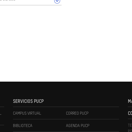
SERVICIOS PUCP
M
L
CAMPUS VIRTUAL
CORREO PUCP
C
TE
BIBLIOTECA
AGENDA PUCP
PO