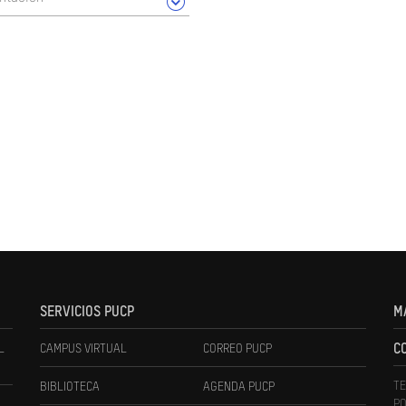
SERVICIOS PUCP
M
L
CAMPUS VIRTUAL
CORREO PUCP
C
TE
BIBLIOTECA
AGENDA PUCP
PO