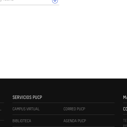
SERVICIOS PUCP
M
L
CAMPUS VIRTUAL
CORREO PUCP
C
TE
BIBLIOTECA
AGENDA PUCP
PO