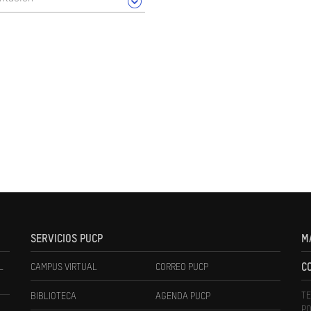
SERVICIOS PUCP
M
L
CAMPUS VIRTUAL
CORREO PUCP
C
TE
BIBLIOTECA
AGENDA PUCP
PO