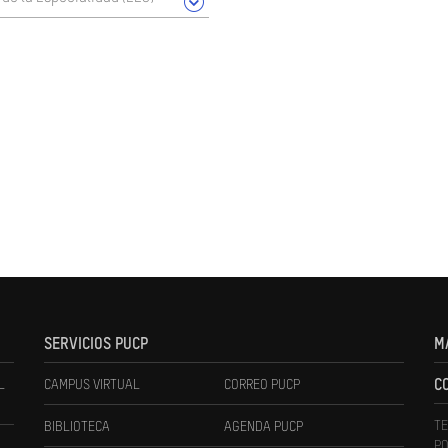
SERVICIOS PUCP
M
L
CAMPUS VIRTUAL
CORREO PUCP
C
TE
BIBLIOTECA
AGENDA PUCP
PO