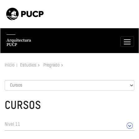
Inicio
Estudios
Pregrado
CURSOS
Nivel 11