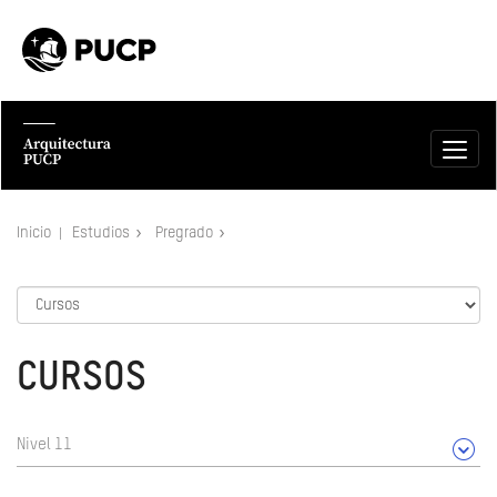
Inicio
Estudios
Pregrado
CURSOS
Nivel 11