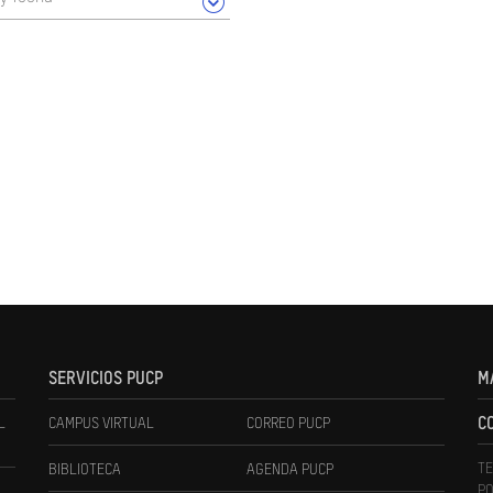
SERVICIOS PUCP
M
L
CAMPUS VIRTUAL
CORREO PUCP
C
TE
BIBLIOTECA
AGENDA PUCP
PO