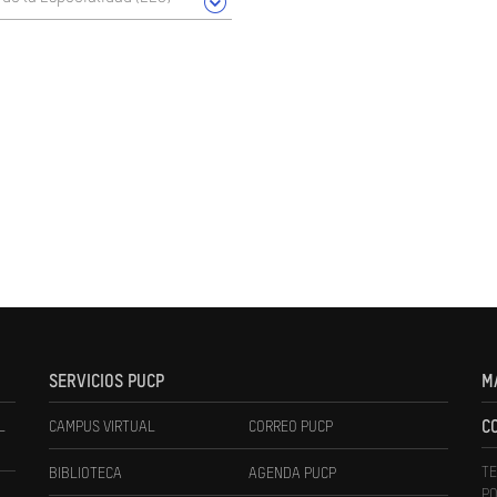
SERVICIOS PUCP
M
L
CAMPUS VIRTUAL
CORREO PUCP
C
TE
BIBLIOTECA
AGENDA PUCP
PO